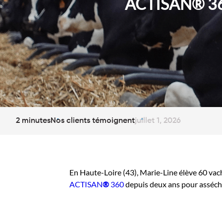
ACTISAN® 36
2 minutes
Nos clients témoignent
juillet 1, 2026
En Haute-Loire (43), Marie-Line élève 60 vach
ACTISAN
®
360
depuis deux ans pour asséche