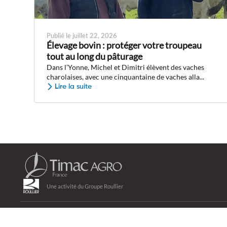
Publié le juillet 22, 2026
Élevage bovin : protéger votre troupeau
tout au long du pâturage
Dans l’Yonne, Michel et Dimitri élèvent des vaches
charolaises, avec une cinquantaine de vaches alla...
Lire la suite
Une activité du Groupe Roullier
Nos solutions
Nous découvrir
Carrière