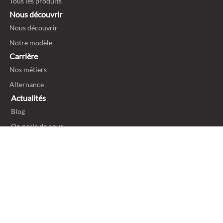
Tous les produits
Nous découvrir
Nous découvrir
Notre modèle
Carrière
Nos métiers
Alternance
Actualités
Blog
On parle de nous
Politique de confidentialité
Mentions légales et ligne éthique
Politique de cookies
Gestion des cookies