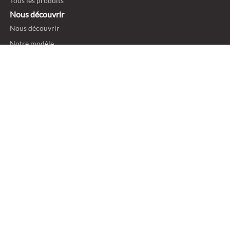
Tous les produits
Nous découvrir
Nous découvrir
Notre modèle
Carrière
Nos métiers
Alternance
Actualités
Blog
On parle de nous
Politique de confidentialité
Mentions légales et ligne éthique
Politique de cookies
Gestion des cookies