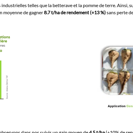
 industrielles telles que la betterave et la pomme de terre. Ainsi, s
en moyenne de gagner
8.7 t/ha de rendement (+13 %)
sans perte de
 observons dans nos suivis un gain moyen de
4.5 t/ha
(+10% de ren