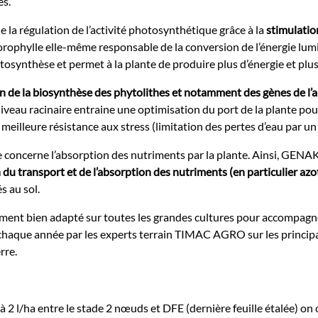
es.
e la régulation de l’activité photosynthétique grâce à la
stimulatio
lorophylle elle-même responsable de la conversion de l’énergie lum
tosynthèse et permet à la plante de produire plus d’énergie et plu
on de la biosynthèse des phytolithes et notamment des gènes de l’a
eau racinaire entraine une optimisation du port de la plante pour
meilleure résistance aux stress (limitation des pertes d’eau par u
concerne l’absorption des nutriments par la plante. Ainsi, GENAKT
u transport et de l’absorption des nutriments (en particulier azo
s au sol.
nt bien adapté sur toutes les grandes cultures pour accompagner 
haque année par les experts terrain TIMAC AGRO sur les principale
rre.
à 2 l/ha entre le stade 2 nœuds et DFE (dernière feuille étalée) 