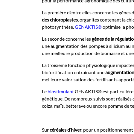
pour la performance agronomique des cultur
La première d’entre elles concerne les gènes d
des chloroplastes
, organites contenant la ch
photosynthèse.
GENAKTIS®
optimise la pho
La seconde concerne les
gènes de la régulati
une augmentation des pompes à silicium au niv
une meilleure production de biomasse et une 
La troisième fonction physiologique impactée 
biofortification entrainant une
augmentation d
meilleure valorisation des fertilisants apporté
Le
biostimulant
GENAKTIS® est particulièreme
génétique. De nombreux suivis sont réalisés c
colza, maïs, betterave ou encore pomme de te
Sur
céréales d’hiver
, pour un positionnement 