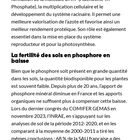
Phosphate
),
la multiplication cellulaire et
le
développement
du système
racinaire.
Il permet une
meilleure valorisation de l’azote
et
favoris
e
ainsi
un
meilleur rendement
protéique. Son rôle est également
essentiel dans
la mise en place du système
reproducteur
et pour
la photosynthèse.
La fertilité des sols en phosphore en
baisse
Bien que le phosphore soit présent en grande quantité
dans les sols, la quantité biodisponible pour les plantes
est souvent faible. Depuis plus de 20 ans, l’apport de
phosphore minéral diminue en France et les apports
organiques ne suffisent p
lus
à compenser cette baisse.
Lors du dernier congrès du COMIFER
GEMAS en
novembre 2023, l’INRAE, en s’appuyant sur les
analyses de sol de la période 2012-2020, et en les
comparant à la moyenne de 2000-2011 a tiré les
mêmes conclusions : 68 % de la SAU française a des