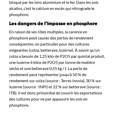
bloqué par les ions aluminium et le fer. Dans les sols
alcalins, c’est le calcium en excès qui rétrograde le
phosphore.
Les dangers de l’impasse en phosphore
En raison de ses rôles multiples,
l
a carence
en
phosphore peut causer des pertes de rendement
conséquentes, en particulier pour des cultures
exigeantes (colza, betterave, luzern
e)
.
À savoir qu’un
colza
a
besoin de 1,25 k
ilo
de P2O5 par quintal
produit
,
une luzerne
6 k
ilos
de P2O5
par
tonne de matière
sèche
et
une betterave
0,55 kg / t.
La perte de
rendement peut représenter jusqu’à
50
% de
rendement sur colza (source : Terres
Inovia
)
,
30 % sur
luzerne (source : INPI)
et
22 % sur betterave (source :
ITB
).
Il est donc primordial de couvrir les exportations
des cultures pour ne pas appauvrir les sols en
phosphore.