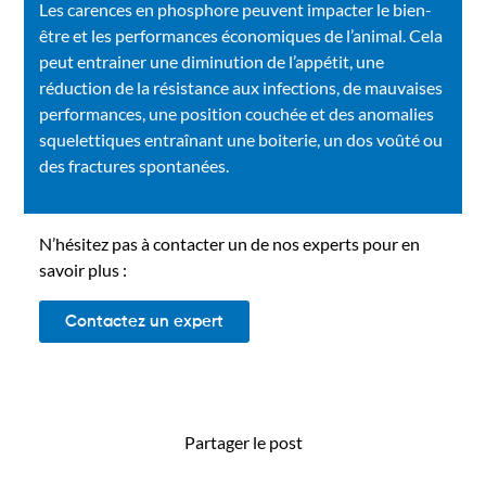
Les carences
en phosphore
peuvent
impacter
le bien-
être et les performances économiques de l’animal. Cela
peut
e
ntrainer une diminution de l’appétit, une
réduction de la
résistance
aux infections
,
de mauvaises
performances, une position couchée et des anomalies
squelettiques entraînant une boiterie, un dos voûté ou
des fractures spontanées
.
N’hésitez pas à contacter un de nos experts pour en
savoir plus :
Contactez un expert
Partager le post