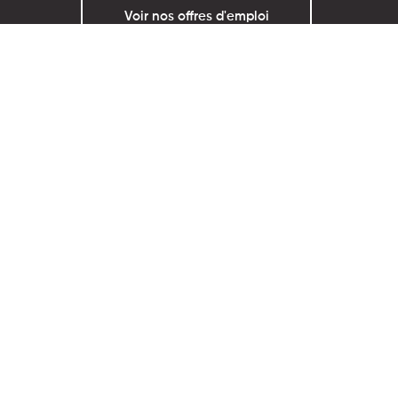
Voir nos offres d'emploi
Nos solutions
Tous les produits
Nous découvrir
Nous découvrir
Notre modèle
Carrière
Nos métiers
Alternance
Actualités
Blog
On parle de nous
Politique de confidentialité
Mentions légales et ligne éthique