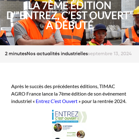
LA 7ÈME ÉDITION
D’”ENTREZ, C’EST OUVERT”
A DÉBUTÉ
2 minutes
Nos actualités industrielles
septembre 13, 2024
Après le succès des précédentes éditions, TIMAC
AGRO France
lance la 7ème édition de son év
é
nement
industriel
«
Entrez C’est Ouvert
» pour la rentrée 2024.