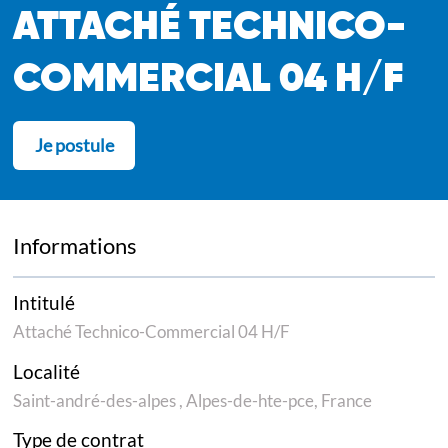
ATTACHÉ TECHNICO-
COMMERCIAL 04 H/F
Je postule
Informations
Intitulé
Attaché Technico-Commercial 04 H/F
Localité
Saint-andré-des-alpes , Alpes-de-hte-pce, France
Type de contrat