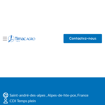
Contactez-nous
Saint-andré-des-alpes , Alpes-de-hte-pce, France
CDI Temps plein