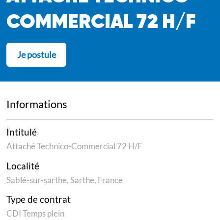
COMMERCIAL 72 H/F
Je postule
Informations
Intitulé
Attaché Technico-Commercial 72 H/F
Localité
Sablé-sur-sarthe, Sarthe, France
Type de contrat
CDI Temps plein