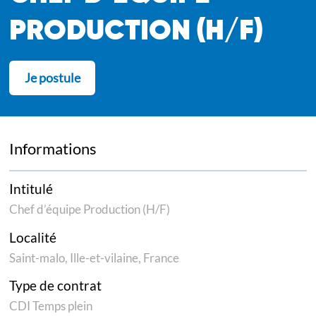
PRODUCTION (H/F)
Je postule
Informations
Intitulé
Chef d’équipe Production (H/F)
Localité
Saint-malo, Ille-et-vilaine, France
Type de contrat
CDI Temps plein