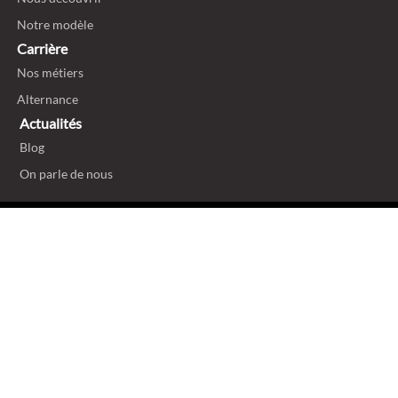
Notre modèle
Carrière
Nos métiers
Alternance
Actualités
Blog
On parle de nous
Politique de confidentialité
Mentions légales et ligne éthique
Politique de cookies
Gestion des cookies
Plan du site