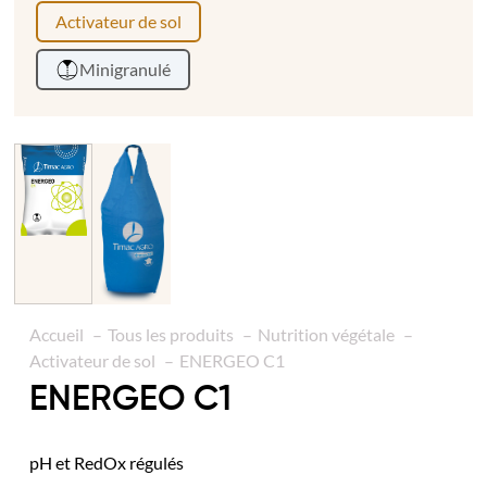
Activateur de sol
Minigranulé
Accueil
Tous les produits
Nutrition végétale
Activateur de sol
ENERGEO C1
ENERGEO C1
pH et RedOx régulés