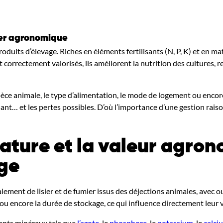
ier agronomique
oduits d’élevage. Riches en éléments fertilisants (N, P, K) et en mat
ont correctement valorisés, ils améliorent la nutrition des cultures,
èce animale, le type d’alimentation, le mode de logement ou encore
sant… et les pertes possibles. D’où l’importance d’une gestion rais
ature et la valeur agro
age
ement de lisier et de fumier issus des déjections animales, avec ou 
 ou encore la durée de stockage, ce qui influence directement leur
ments minéraux tels que
l’azote
, le
phosphore
, le
potassium
, le
calci