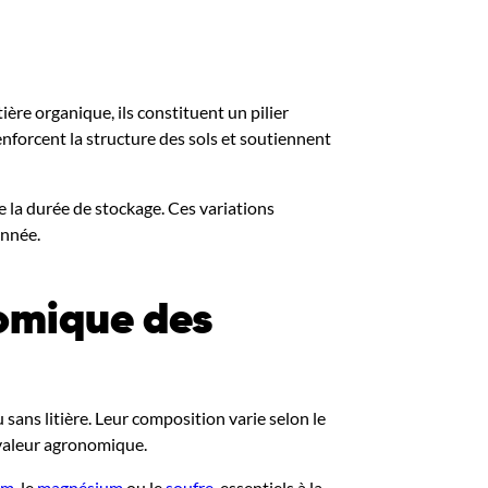
ière organique, ils constituent un pilier
 renforcent la structure des sols et soutiennent
 la durée de stockage. Ces variations
onnée.
nomique des
sans litière. Leur composition varie selon le
 valeur agronomique.
um
, le
magnésium
ou le
soufre
, essentiels à la