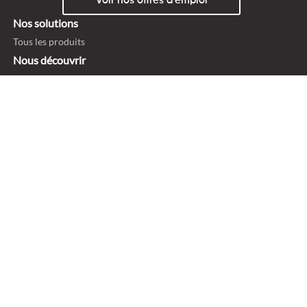
Voir nos offres d'emploi
Nos solutions
Tous les produits
Nous découvrir
Nous découvrir
Notre modèle
Carrière
Nos métiers
Alternance
Actualités
Blog
On parle de nous
Politique de confidentialité
Mentions légales et ligne éthique