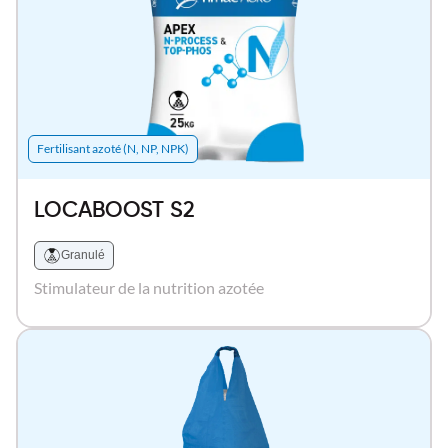
Fertilisant azoté (N, NP, NPK)
LOCABOOST S2
Granulé
Stimulateur de la nutrition azotée