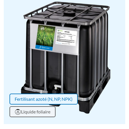
Fertilisant azoté (N, NP, NPK)
Liquide foliaire