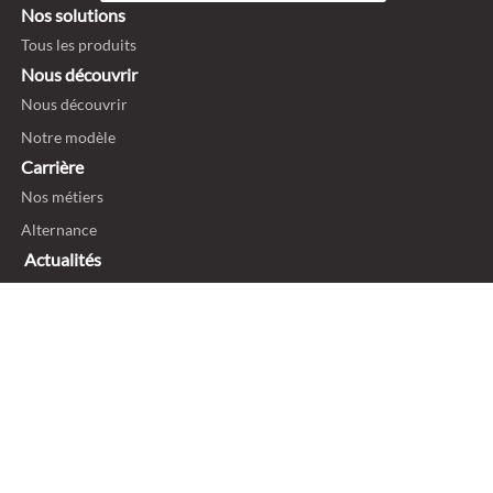
Nos solutions
Tous les produits
Nous découvrir
Nous découvrir
Notre modèle
Carrière
Nos métiers
Alternance
Actualités
Blog
On parle de nous
Politique de confidentialité
Mentions légales et ligne éthique
Politique de cookies