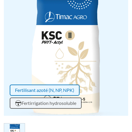
Fertilisant azoté (N, NP, NPK)
Fertirrigation hydrosoluble