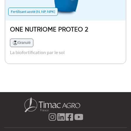
Fertilisant azoté (N, NP, NPK)
ONE NUTRIOME PROTEO 2
Granulé
La biofortification par le sol