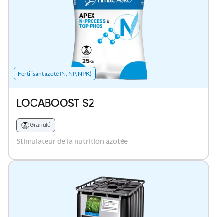
Fertilisant azoté (N, NP, NPK)
LOCABOOST S2
Granulé
Stimulateur de la nutrition azotée