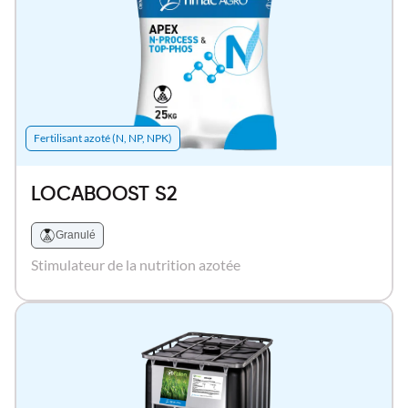
Fertilisant azoté (N, NP, NPK)
LOCABOOST S2
Granulé
Stimulateur de la nutrition azotée