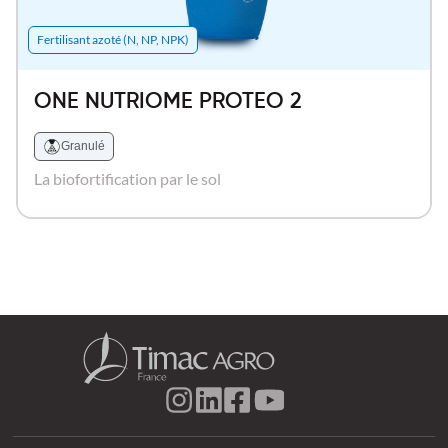
Fertilisant azoté (N, NP, NPK)
ONE NUTRIOME PROTEO 2
Granulé
La biofortification par le sol